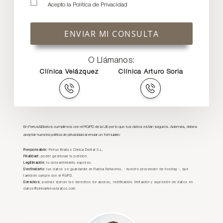
Acepto la
Política de Privacidad
ENVIAR MI CONSULTA
O Llámanos:
Clínica Velázquez
Clínica Arturo Soria
En Ferrus&Bratos cumplimos con el RGPD de la UE por lo que tus datos están seguros. Además, debes
aceptar nuestra política de privacidad al enviar un formulario:
Responsable:
Ferrus Bratos Clínica Dental S.L.
Finalidad:
poder gestionar tu petición.
Legitimación:
tu consentimiento expreso.
Destinatario:
tus datos se guardarán en Raiola Networks, - nuestro proveedor de hosting -, que
también cumple con el RGPD.
Derechos:
podrás ejercer tus derechos de acceso, rectificación, limitación y supresión de datos en
datos@clinicaferrusbratos.com