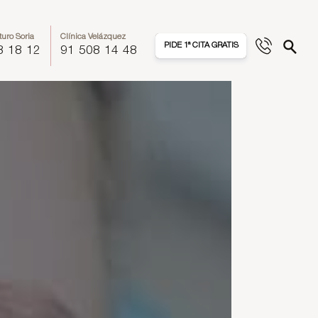
turo Soria
Clínica Velázquez
PIDE 1ª CITA GRATIS
8 18 12
91 508 14 48