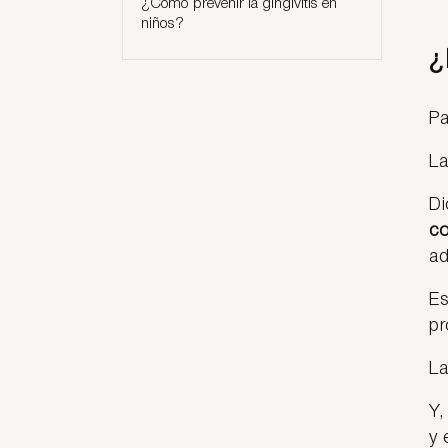
¿Cómo prevenir la gingivitis en
niños?
¿
Pa
La
Di
co
ad
Es
pr
La
Y,
y 