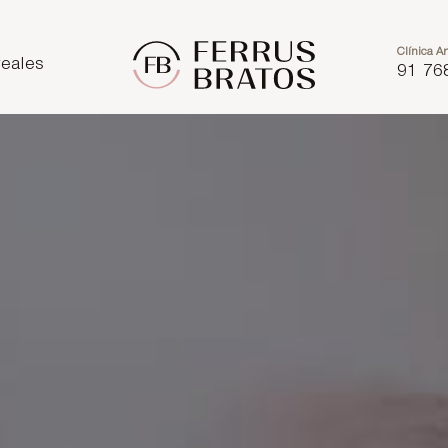
Clínica Ar
eales
91 76