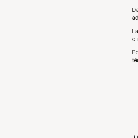
Da
ad
La
o 
Po
té