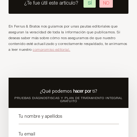
¿Te fue útil este artículo?
SÍ
NO
En Ferrus & Bratos nos guiamos por unas pautas editoriales que
aseguran la veracidad de toda la información que publicamos. Si
deseas saber más sobre cómo nos aseguramos de que nuestro
contenido esté actualizado y correctamente respaldado, te animamos
a leer nuestro
compromiso editorial.
¿Qué podemos
ti?
hacer por
PRUEBAS DIÁGNOSTISCAS Y PLAN DE TRATAMIENTO INTEGRAL
GRATUITO
Tu nombre y apellidos
Tu email