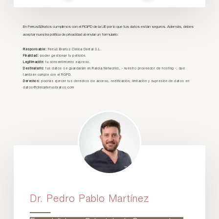
En Ferrus&Bratos cumplimos con el RGPD de la UE por lo que tus datos están seguros. Además, debes
aceptar nuestra política de privacidad al enviar un formulario:
Responsable:
Ferrus Bratos Clínica Dental S.L.
Finalidad:
poder gestionar tu petición.
Legitimación:
tu consentimiento expreso.
Destinatario:
tus datos se guardarán en Raiola Networks, - nuestro proveedor de hosting -, que
también cumple con el RGPD.
Derechos:
podrás ejercer tus derechos de acceso, rectificación, limitación y supresión de datos en
datos@clinicaferrusbratos.com
Dr. Pedro Pablo Martínez