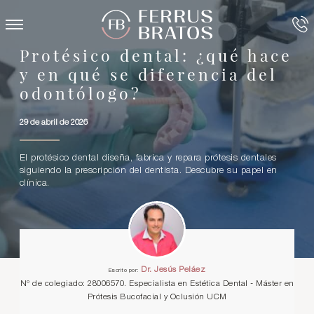
Protésico dental: ¿qué hace
y en qué se diferencia del
odontólogo?
29 de abril de 2026
El protésico dental diseña, fabrica y repara prótesis dentales
siguiendo la prescripción del dentista. Descubre su papel en
clínica.
Dr. Jesús Peláez
Escrito por:
Nº de colegiado: 28006570. Especialista en Estética Dental - Máster en
Prótesis Bucofacial y Oclusión UCM