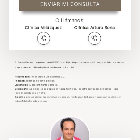
ENVIAR MI CONSULTA
O Llámanos:
Clínica Velázquez
Clínica Arturo Soria
En Ferrus&Bratos cumplimos con el RGPD de la UE por lo que tus datos están seguros. Además, debes
aceptar nuestra política de privacidad al enviar un formulario:
Responsable:
Ferrus Bratos Clínica Dental S.L.
Finalidad:
poder gestionar tu petición.
Legitimación:
tu consentimiento expreso.
Destinatario:
tus datos se guardarán en Raiola Networks, - nuestro proveedor de hosting -, que
también cumple con el RGPD.
Derechos:
podrás ejercer tus derechos de acceso, rectificación, limitación y supresión de datos en
datos@clinicaferrusbratos.com