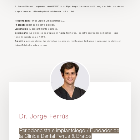
En Ferrus&Bratos cumplimos con el RGPD de la UE por lo que tus datos están seguros. Además, debes
aceptar nuestra política de privacidad al enviar un formulario:
Responsable:
Ferrus Bratos Clínica Dental S.L.
Finalidad:
poder gestionar tu petición.
Legitimación:
tu consentimiento expreso.
Destinatario:
tus datos se guardarán en Raiola Networks, - nuestro proveedor de hosting -, que
también cumple con el RGPD.
Derechos:
podrás ejercer tus derechos de acceso, rectificación, limitación y supresión de datos en
datos@clinicaferrusbratos.com
Dr. Jorge Ferrús
Periodoncista e implantólogo / Fundador de
la Clínica Dental Ferrus & Bratos