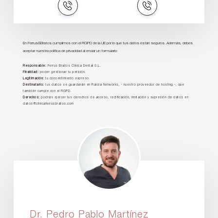
En Ferrus&Bratos cumplimos con el RGPD de la UE por lo que tus datos están seguros. Además, debes
aceptar nuestra política de privacidad al enviar un formulario:
Responsable:
Ferrus Bratos Clínica Dental S.L.
Finalidad:
poder gestionar tu petición.
Legitimación:
tu consentimiento expreso.
Destinatario:
tus datos se guardarán en Raiola Networks, - nuestro proveedor de hosting -, que
también cumple con el RGPD.
Derechos:
podrás ejercer tus derechos de acceso, rectificación, limitación y supresión de datos en
datos@clinicaferrusbratos.com
Dr. Pedro Pablo Martínez