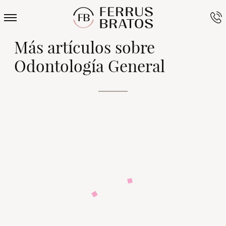
Más artículos sobre
Odontología General
Cómo
¿Qué es el
¿Qué hago
Labios
dejar de
torus
si tengo
hinchados
roncar con
mandibul
dientes
: cuando