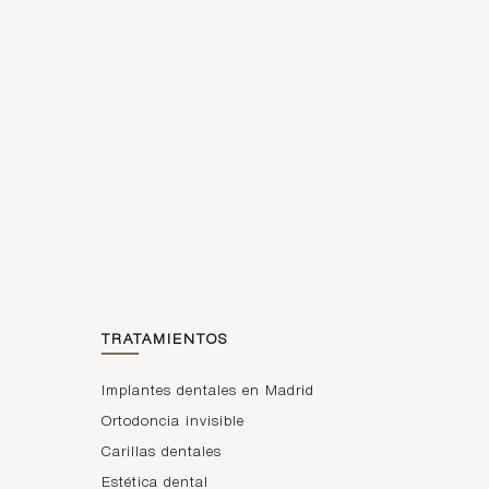
Síntomas,
prevenció
n y cura
de la
sinusitis
La sinusitis
maxilar es
un motivo
de consulta
habitual
entre las
personas…
LEER
ARTÍCULO
TRATAMIENTOS
Implantes dentales en Madrid
Ortodoncia invisible
Carillas dentales
Estética dental