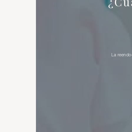
¿Cu
La reendod