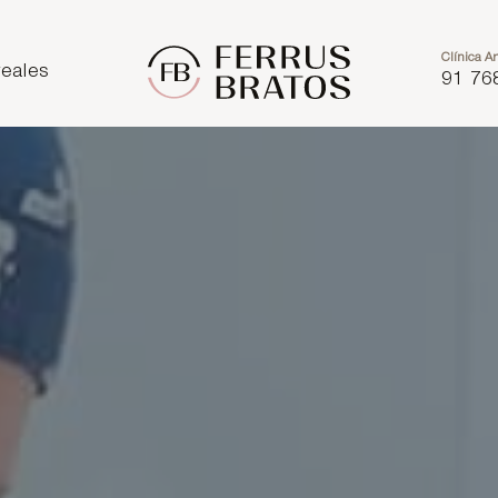
Clínica Ar
eales
91 76