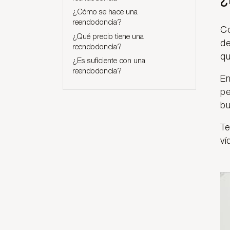
¿
¿Cómo se hace una
reendodoncia?
C
¿Qué precio tiene una
de
reendodoncia?
qu
¿Es suficiente con una
reendodoncia?
En
pe
bu
Te
ví