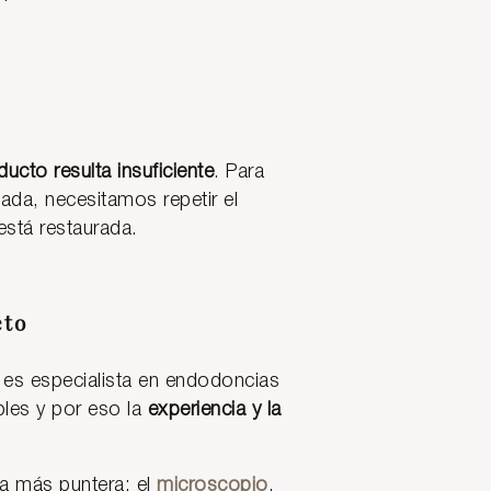
ucto resulta insuficiente
. Para
ada, necesitamos repetir el
está restaurada.
eto
o es especialista en endodoncias
bles y por eso la
experiencia y la
ca más puntera: el
microscopio
,