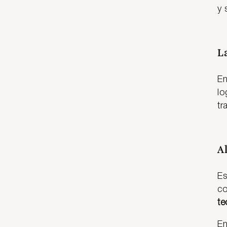
y 
L
En
lo
tr
A
Es
co
te
En