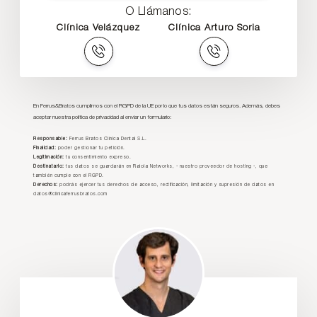
O Llámanos:
Clínica Velázquez
Clínica Arturo Soria
En Ferrus&Bratos cumplimos con el RGPD de la UE por lo que tus datos están seguros. Además, debes
aceptar nuestra política de privacidad al enviar un formulario:
Responsable:
Ferrus Bratos Clínica Dental S.L.
Finalidad:
poder gestionar tu petición.
Legitimación:
tu consentimiento expreso.
Destinatario:
tus datos se guardarán en Raiola Networks, - nuestro proveedor de hosting -, que
también cumple con el RGPD.
Derechos:
podrás ejercer tus derechos de acceso, rectificación, limitación y supresión de datos en
datos@clinicaferrusbratos.com