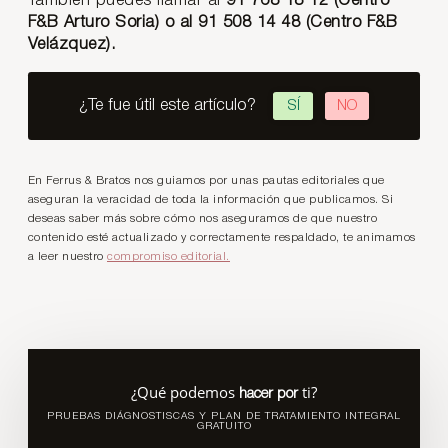
También puedes llamar al
91 768 18 12 (Centro
F&B Arturo Soria) o al 91 508 14 48 (Centro F&B
Velázquez).
¿Te fue útil este artículo?
SÍ
NO
En Ferrus & Bratos nos guiamos por unas pautas editoriales que
aseguran la veracidad de toda la información que publicamos. Si
deseas saber más sobre cómo nos aseguramos de que nuestro
contenido esté actualizado y correctamente respaldado, te animamos
a leer nuestro
compromiso editorial.
¿Qué podemos
ti?
hacer por
PRUEBAS DIÁGNOSTISCAS Y PLAN DE TRATAMIENTO INTEGRAL
GRATUITO