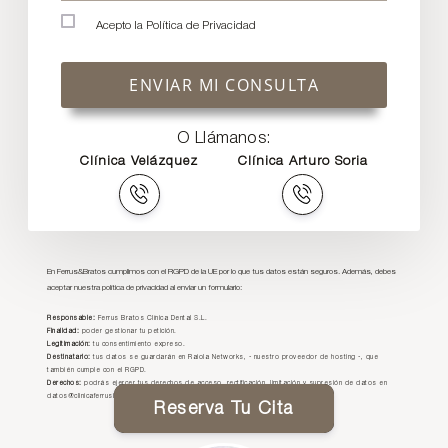
Acepto la
Política de Privacidad
ENVIAR MI CONSULTA
O Llámanos:
Clínica Velázquez
Clínica Arturo Soria
En Ferrus&Bratos cumplimos con el RGPD de la UE por lo que tus datos están seguros. Además, debes
aceptar nuestra política de privacidad al enviar un formulario:
Responsable:
Ferrus Bratos Clínica Dental S.L.
Finalidad:
poder gestionar tu petición.
Legitimación:
tu consentimiento expreso.
Destinatario:
tus datos se guardarán en Raiola Networks, - nuestro proveedor de hosting -, que
también cumple con el RGPD.
Derechos:
podrás ejercer tus derechos de acceso, rectificación, limitación y supresión de datos en
datos@clinicaferrusbratos.com
Reserva Tu Cita