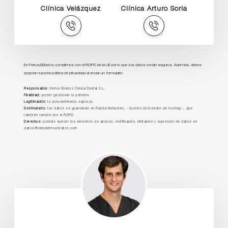
Clínica Velázquez
Clínica Arturo Soria
En Ferrus&Bratos cumplimos con el RGPD de la UE por lo que tus datos están seguros. Además, debes
aceptar nuestra política de privacidad al enviar un formulario:
Responsable:
Ferrus Bratos Clínica Dental S.L.
Finalidad:
poder gestionar tu petición.
Legitimación:
tu consentimiento expreso.
Destinatario:
tus datos se guardarán en Raiola Networks, - nuestro proveedor de hosting -, que
también cumple con el RGPD.
Derechos:
podrás ejercer tus derechos de acceso, rectificación, limitación y supresión de datos en
datos@clinicaferrusbratos.com