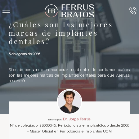
¿Cuáles son las mejores
marcas de implantes
dentales?
5 de agosto de 2026
Si estás pensando en recuperar tus dientes, te contamos cuáles
son las mejores marcas de implantes dentales para que vuelvas
a sonreír.
Dr. Jorge Ferrús
Escrito por:
Nº de colegiado: 28006645. Periodoncista e implantólogo desde 2006
- Máster Oficial en Periodoncia e Implantes UCM