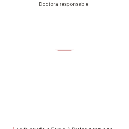
Doctora responsable:
a
Bra
tos