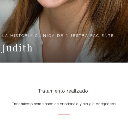
LA HISTORIA CLÍNICA DE NUESTRA PACIENTE:
Judith
Tratamiento realizado:
Dra
Tratamiento combinado de ortodoncia y cirugía ortognática
.
Pat
rici