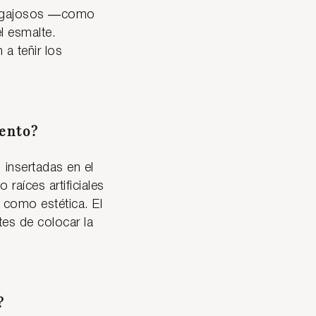
 pegajosos —como
l esmalte.
a teñir los
iento?
 insertadas en el
raíces artificiales
 como estética. El
tes de colocar la
?