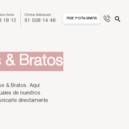
turo Soria
Clínica Velázquez
PIDE 1ª CITA GRATIS
8 18 12
91 508 14 48
s & Bratos
rus & Bratos. Aquí
tuales de nuestros
unicarte directamente