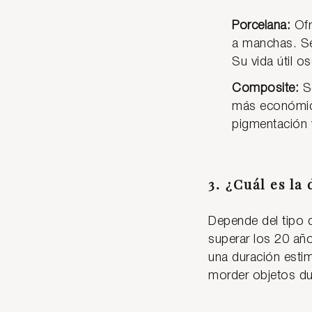
Porcelana:
Ofr
a manchas. Se
Su vida útil o
Composite:
Se
más económica
pigmentación 
3. ¿Cuál es la
Depende del tipo d
superar los 20 añ
una duración estim
morder objetos dur