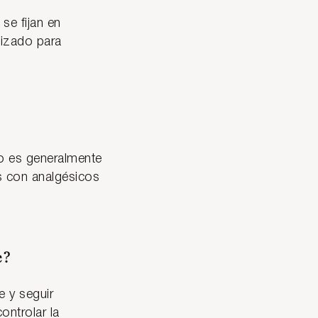
se fijan en
lizado para
to es generalmente
s con analgésicos
e?
e y seguir
ontrolar la