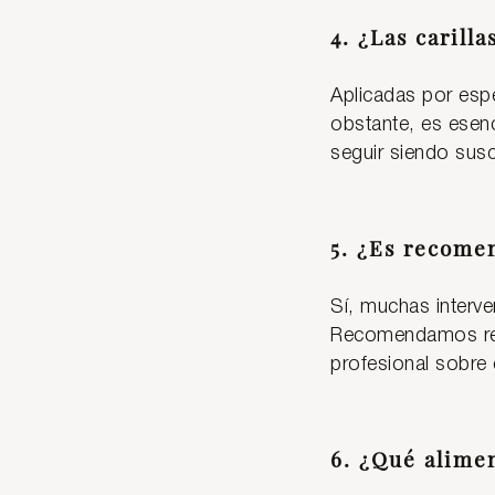
4. ¿Las carill
Aplicadas por espe
obstante, es esenc
seguir siendo susc
5. ¿Es recome
Sí, muchas interv
Recomendamos real
profesional sobre 
6. ¿Qué alime