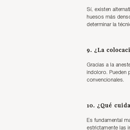
Sí, existen altern
huesos más densos
determinar la téc
9. ¿La colocac
Gracias a la anest
indoloro. Pueden 
convencionales.
10. ¿Qué cuida
Es fundamental man
estrictamente las i