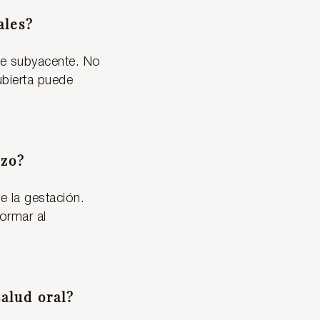
ales?
nte subyacente. No
ubierta puede
azo?
e la gestación.
ormar al
alud oral?