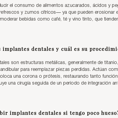
educir el consumo de alimentos azucarados, ácidos y
refrescos y zumos cítricos— ya que pueden erosionar e
oderar bebidas como café, té y vino tinto, que tienden 
s implantes dentales y cuál es su procedim
ales son estructuras metálicas, generalmente de titanio,
ndibular para reemplazar piezas perdidas. Actúan como 
oloca una corona o prótesis, restaurando tanto función
uye una cirugía seguida de un periodo de integración an
bir implantes dentales si tengo poco hueso