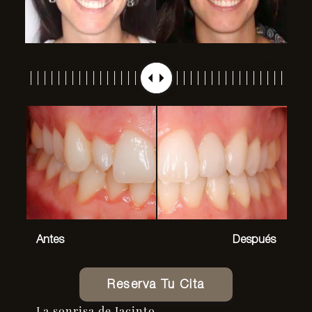
Antes
Después
Antes
Después
Reserva Tu Cita
La sonrisa de Jacinto